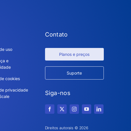
Contato
de uso
Planos e preços
ça e
idade
Suporte
 de cookies
 de privacidade
Siga-nos
Scale
Direitos autorais © 2026