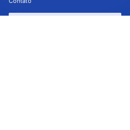
Contato
Planos e preços
Suporte
Siga-nos
Direitos autorais © 2026 IdeaScale