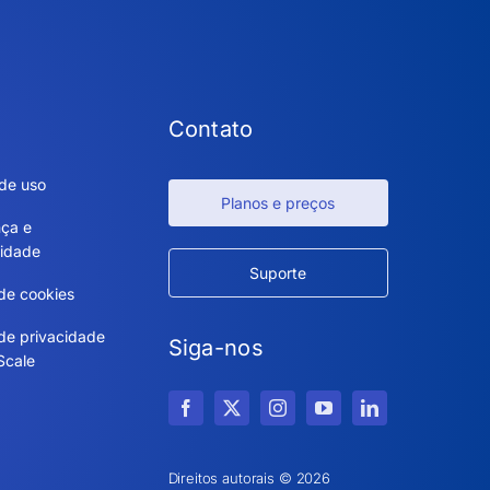
Contato
de uso
Planos e preços
ça e
idade
Suporte
 de cookies
 de privacidade
Siga-nos
Scale
Direitos autorais © 2026