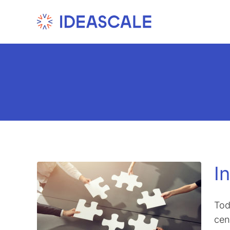
Skip
to
content
I
Tod
cen