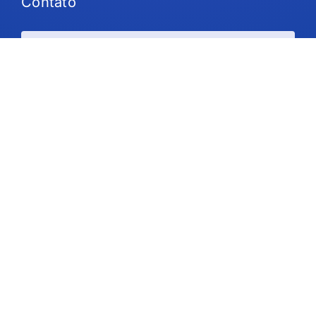
Contato
Planos e preços
Suporte
Siga-nos
Direitos autorais © 2026 IdeaScale