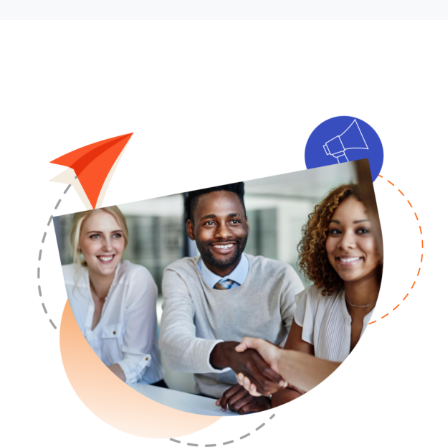
에 동참할 수 있는 방법을 제공했습
했습니다.”
니다.”
피터 레빈
,
비서실 수석 고문 겸 최고 기술 책임자
레나 트뤼도
부 커미셔너, 혁신실
록키 린드
커뮤니케이션 및 통합 관리자