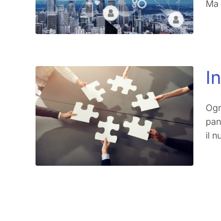
Ma 
I
Ogn
pan
il n