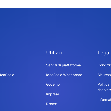
Utilizzi
Legal
Servizi di piattaforma
Condizio
IdeaScale
IdeaScale Whiteboard
Sicurez
Governo
Politica 
riservat
Impresa
Informat
Risorse