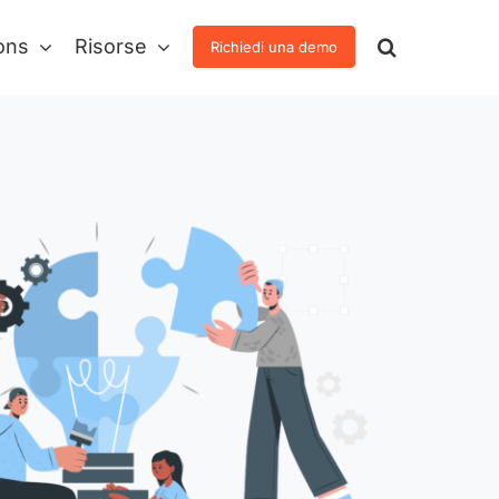
ons
Risorse
Richiedi una demo