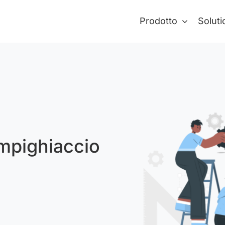
Prodotto
Soluti
rompighiaccio