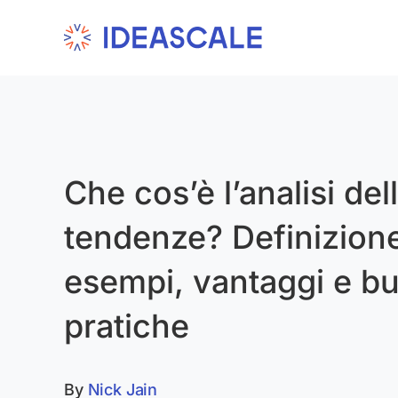
Skip
to
content
Che cos’è l’analisi del
tendenze? Definizione,
esempi, vantaggi e b
pratiche
By
Nick Jain