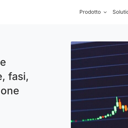
Prodotto
Soluti
le
 fasi,
uone