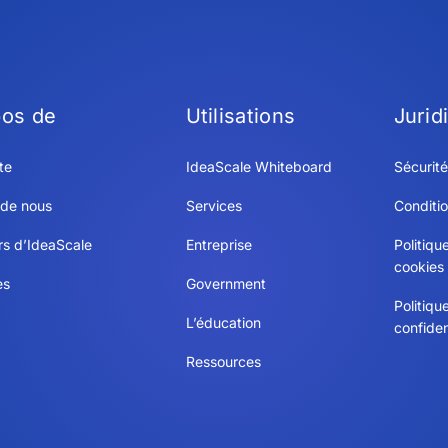
pos de
Utilisations
Jurid
te
IdeaScale Whiteboard
Sécurité
 de nous
Services
Conditio
rs d’IdeaScale
Entreprise
Politiqu
cookies
es
Government
Politiqu
L’éducation
confiden
Ressources