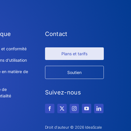
ique
Contact
 et conformité
Plans et tarifs
ns d’utilisation
e en matière de
Soutien
e de
Suivez-nous
tialité
Droit d'auteur © 2026 IdeaScale