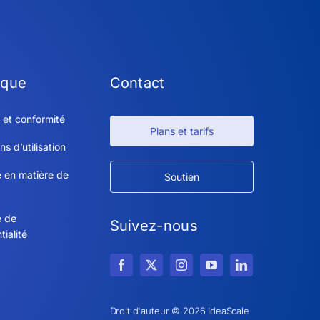
ique
Contact
 et conformité
Plans et tarifs
ns d’utilisation
e en matière de
Soutien
e de
Suivez-nous
tialité
Droit d'auteur © 2026 IdeaScale