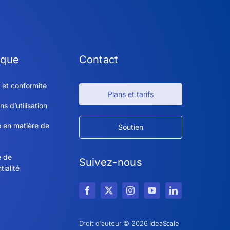
ique
Contact
 et conformité
Plans et tarifs
ns d’utilisation
e en matière de
Soutien
e de
Suivez-nous
tialité
Droit d'auteur © 2026 IdeaScale