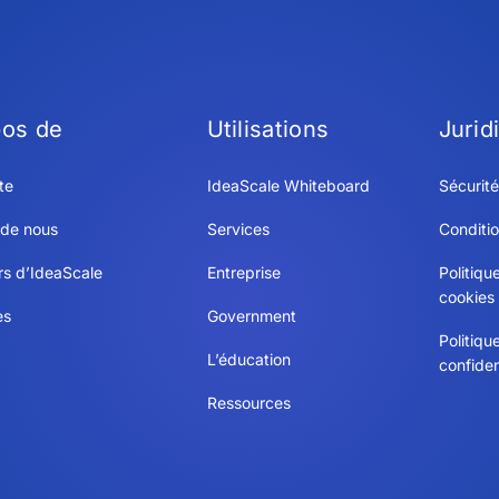
pos de
Utilisations
Jurid
te
IdeaScale Whiteboard
Sécurité
 de nous
Services
Conditio
rs d’IdeaScale
Entreprise
Politiqu
cookies
es
Government
Politiqu
L’éducation
confiden
Ressources