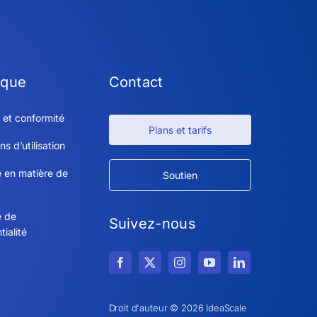
ique
Contact
 et conformité
Plans et tarifs
ns d’utilisation
e en matière de
Soutien
e de
Suivez-nous
tialité
Droit d'auteur © 2026 IdeaScale