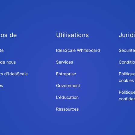
pos de
Utilisations
Jurid
te
IdeaScale Whiteboard
Sécurité
 de nous
Services
Conditio
rs d’IdeaScale
Entreprise
Politiqu
cookies
es
Government
Politiqu
L’éducation
confiden
Ressources