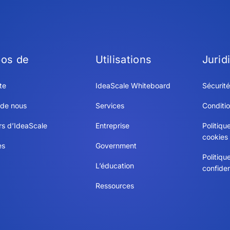
pos de
Utilisations
Jurid
te
IdeaScale Whiteboard
Sécurité
 de nous
Services
Conditio
rs d’IdeaScale
Entreprise
Politiqu
cookies
es
Government
Politiqu
L’éducation
confiden
Ressources