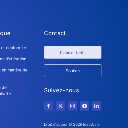
ique
Contact
 et conformité
Plans et tarifs
ns d’utilisation
e en matière de
Soutien
e de
Suivez-nous
tialité
Droit d'auteur © 2026 IdeaScale