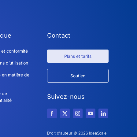
ique
Contact
 et conformité
Plans et tarifs
ns d’utilisation
e en matière de
Soutien
e de
Suivez-nous
tialité
Droit d'auteur © 2026 IdeaScale