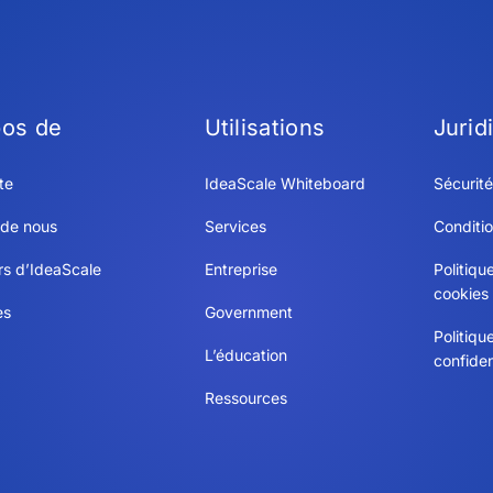
pos de
Utilisations
Jurid
te
IdeaScale Whiteboard
Sécurité
 de nous
Services
Conditio
rs d’IdeaScale
Entreprise
Politiqu
cookies
es
Government
Politiqu
L’éducation
confiden
Ressources