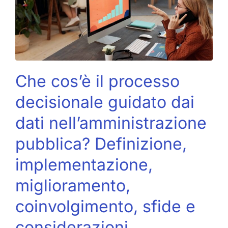
Che cos’è il processo
decisionale guidato dai
dati nell’amministrazione
pubblica? Definizione,
implementazione,
miglioramento,
coinvolgimento, sfide e
considerazioni