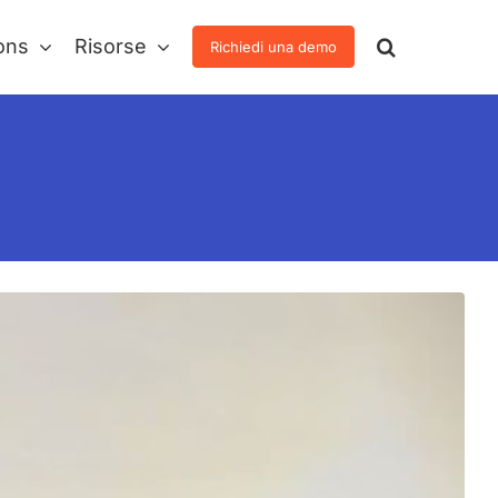
ons
Risorse
Richiedi una demo