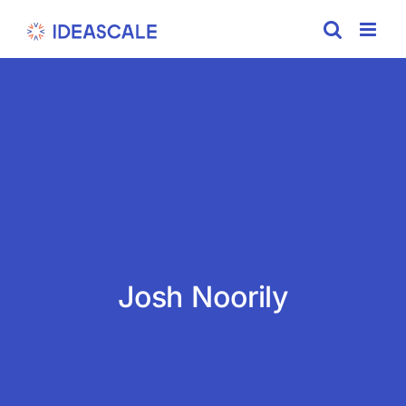
Skip
to
content
Josh Noorily