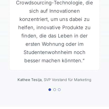
Crowdsourcing-Technologie, die
die IdeaScale Crowd Community
Reaktionsfähigkeit der
Mitglieder und ihre Fähigkeit,
gewandt, und sie hat unsere
sich auf Innovationen
innovative Ideen zu entwickeln,
konzentriert, um uns dabei zu
Erwartungen bei weitem
übertroffen. Der beste Weg, um
helfen, innovative Produkte zu
die umsetzbar waren, und das
finden, die das Leben in der
neues Denken anzuregen.“
mit kaum mehr als einer
dreisätzigen Einführung / einem
ersten Wohnung oder im
Studentenwohnheim noch
Briefing.“
Reich Ahern
VP Marketing & Produktentwicklung
besser machen könnten.“
Matt Nelson
Planer für Innovation und neue
Technologien
Kathee Tesija
,
SVP Vorstand für Marketing