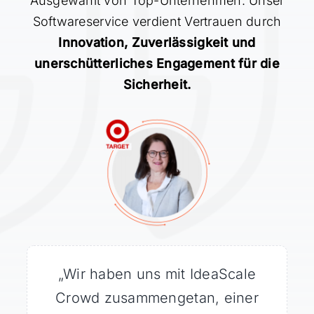
Ausgewählt von Top-Unternehmen: Unser
Softwareservice verdient Vertrauen durch
Innovation, Zuverlässigkeit und
unerschütterliches Engagement für die
Sicherheit.
„Wir haben uns auf der Suche
„Wir haben uns mit IdeaScale
„Was mich am meisten
nach bahnbrechenden Ideen an
Crowd zusammengetan, einer
beeindruckt hat, war die