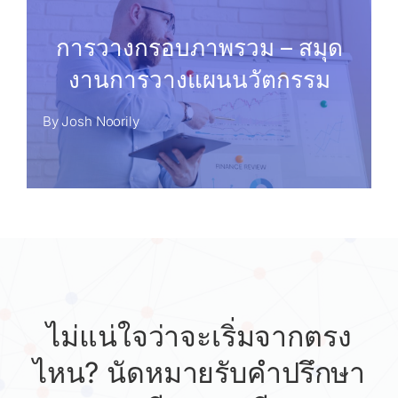
การวางกรอบภาพรวม – สมุด
งานการวางแผนนวัตกรรม
By
Josh Noorily
ไม่แน่ใจว่าจะเริ่มจากตรง
ไหน? นัดหมายรับคำปรึกษา