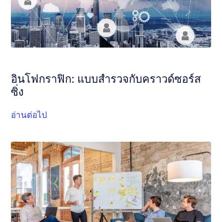
อินโฟกราฟิก: แบบสำรวจกับคราวด์ซอร์ส
ซิ่ง
อ่านต่อไป