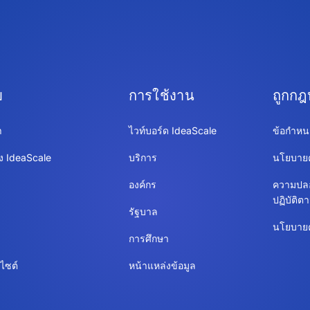
บ
การใช้งาน
ถูกก
า
ไวท์บอร์ด IdeaScale
ข้อกำหน
ง IdeaScale
บริการ
นโยบายค
องค์กร
ความปล
ปฏิบัติ
รัฐบาล
นโยบายคุ
การศึกษา
บไซต์
หน้าแหล่งข้อมูล