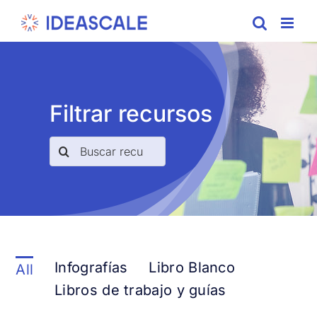
Skip
to
content
Filtrar recursos
Search
for:
Infografías
Libro Blanco
All
Libros de trabajo y guías