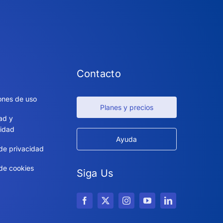
Contacto
ones de uso
Planes y precios
ad y
idad
Ayuda
 de privacidad
 de cookies
Siga Us