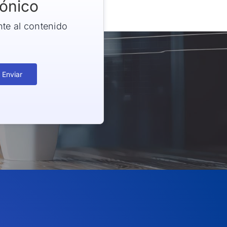
rónico
nte al contenido
Enviar