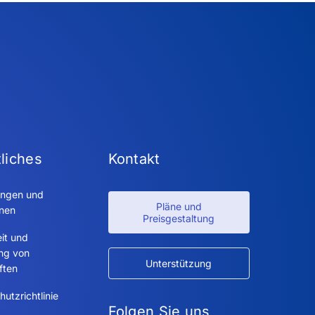
liches
Kontakt
ngen und
Pläne und
onen
Preisgestaltung
it und
ung von
Unterstützung
ften
utzrichtlinie
Folgen Sie uns