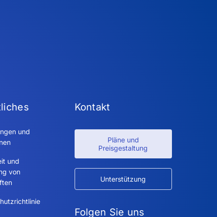
liches
Kontakt
ngen und
Pläne und
onen
Preisgestaltung
it und
ung von
Unterstützung
ften
utzrichtlinie
Folgen Sie uns