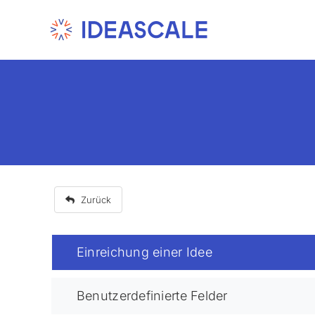
Skip
to
content
Zurück
Einreichung einer Idee
Benutzerdefinierte Felder