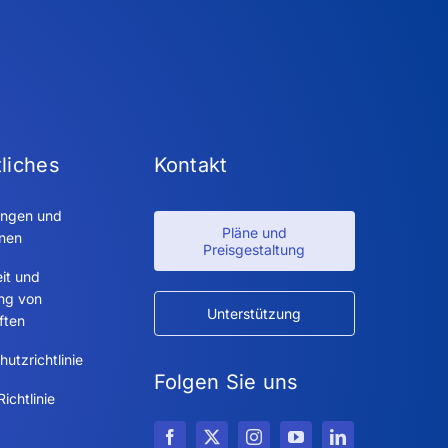
liches
Kontakt
ngen und
Pläne und
onen
Preisgestaltung
it und
ung von
Unterstützung
ften
utzrichtlinie
Folgen Sie uns
ichtlinie