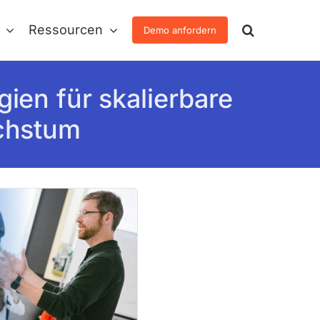
Ressourcen
Demo anfordern
ien für skalierbare
achstum