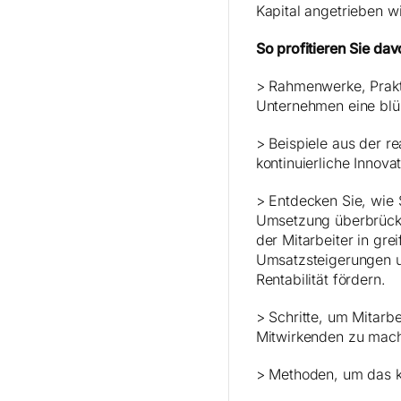
Kapital angetrieben w
So profitieren Sie dav
> Rahmenwerke, Prakti
Unternehmen eine blüh
> Beispiele aus der r
kontinuierliche Innov
> Entdecken Sie, wie 
Umsetzung überbrücke
der Mitarbeiter in gr
Umsatzsteigerungen um
Rentabilität fördern.
> Schritte, um Mitarb
Mitwirkenden zu mac
> Methoden, um das ko