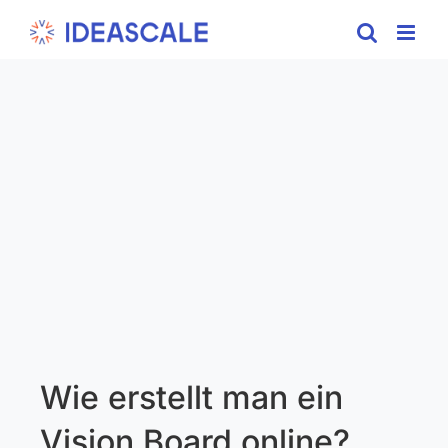
Skip
to
content
Wie erstellt man ein
Vision Board online?