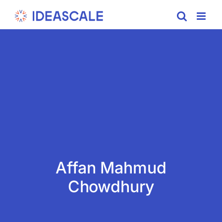
Skip
to
content
Affan Mahmud
Chowdhury