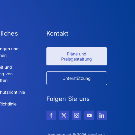
liches
Kontakt
ngen und
Pläne und
onen
Preisgestaltung
it und
ung von
Unterstützung
ften
utzrichtlinie
Folgen Sie uns
ichtlinie
Urheberrecht © 2026 IdeaScale