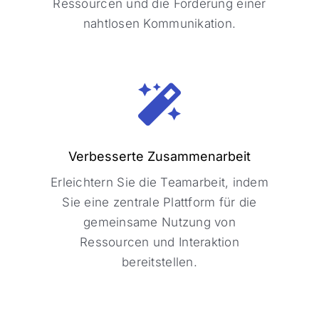
Ressourcen und die Förderung einer
Ressourcen und die Förderung einer
nahtlosen Kommunikation.
nahtlosen Kommunikation.
Verbesserte Zusammenarbeit
Verbesserte Zusammenarbeit
Erleichtern Sie die Teamarbeit, indem
Erleichtern Sie die Teamarbeit, indem
Sie eine zentrale Plattform für die
Sie eine zentrale Plattform für die
gemeinsame Nutzung von
gemeinsame Nutzung von
Ressourcen und Interaktion
Ressourcen und Interaktion
bereitstellen.
bereitstellen.