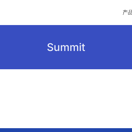
产
Summit