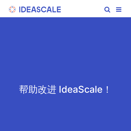
Skip
to
content
帮助改进 IdeaScale！