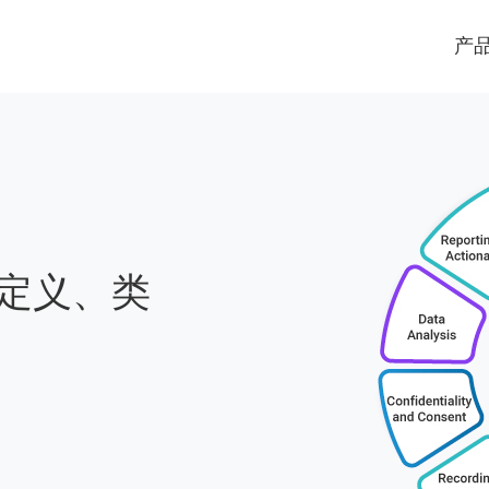
产
 定义、类