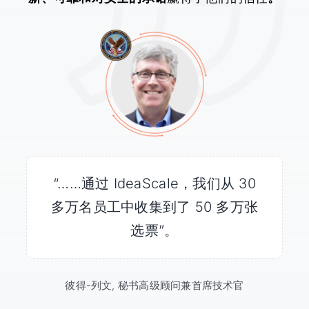
“……通过 IdeaScale，我们从 30
“数百万人收看了好奇号着陆，
“IdeaScale 可以轻松处理来自
IdeaScale 为他们提供了参与未来
多万名员工中收集到了 50 多万张
WhiteHouse.gov 网站的大量流
火星探索的途径”。
选票”。
量”。
彼得-列文
莉娜-特鲁多
洛基-林德
,
秘书高级顾问兼首席技术官
传播与整合经理
创新办公室副专员