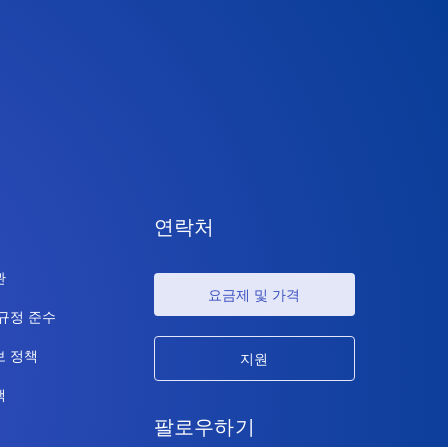
연락처
관
요금제 및 가격
 규정 준수
보 정책
지원
책
팔로우하기