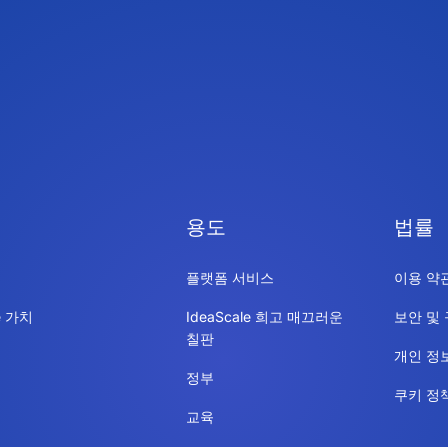
용도
법률
플랫폼 서비스
이용 약
le 가치
IdeaScale 희고 매끄러운
보안 및
칠판
개인 정
정부
쿠키 정
교육