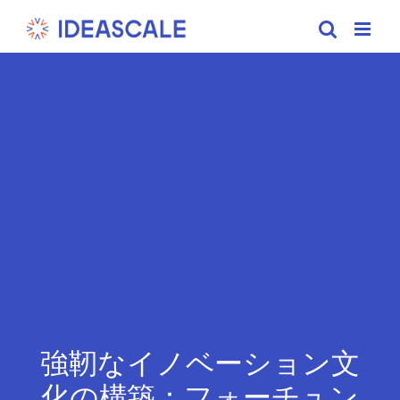
Skip
to
content
強靭なイノベーション文
化の構築：フォーチュン