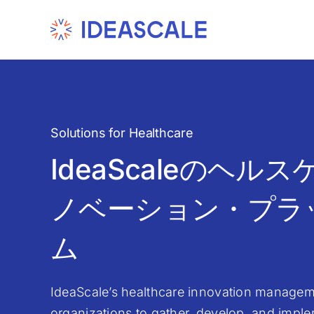
Skip
to
content
Solutions for Healthcare
IdeaScaleのヘル
ノベーション・プラ
ム
IdeaScale’s healthcare innovation managem
organizations to gather, develop, and impl