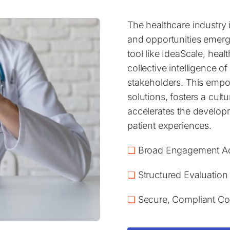
The healthcare industry 
and opportunities emerg
tool like IdeaScale, hea
collective intelligence o
stakeholders. This empo
solutions, fosters a cul
accelerates the develop
patient experiences.
❏
Broad Engagement Acr
❏
Structured Evaluation 
❏
Secure, Compliant Col