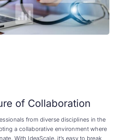
ure of Collaboration
essionals from diverse disciplines in the
oting a collaborative environment where
nate. With IdeaScale, it’s easy to break