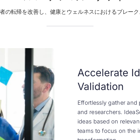
者の転帰を改善し、健康とウェルネスにおけるブレーク
Accelerate I
Validation
Effortlessly gather and 
and researchers. IdeaSc
ideas based on relevanc
teams to focus on the i