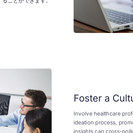
することができます。
Foster a Cult
Involve healthcare prof
ideation process, prom
insights can cross-polli