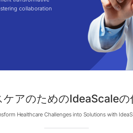
stering collaboration
ケアのためのIdeaScale
nsform Healthcare Challenges into Solutions with IdeaS