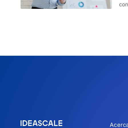
con
Acerc