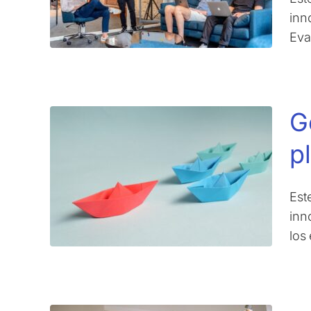
inn
Eva
G
p
Est
inn
los