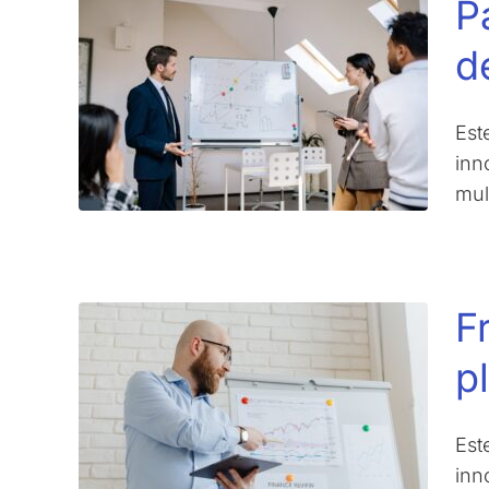
P
d
Est
inn
mul
F
p
Est
inn