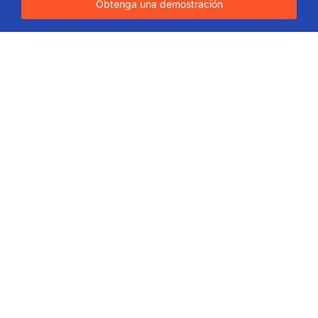
Obtenga una demostración
Acerca de
Quiénes somos
Valores de IdeaScale
Socios
Blog
Carreras
Mapa del sitio
Utiliza