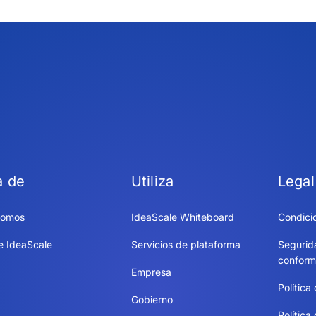
a de
Utiliza
Legal
somos
IdeaScale Whiteboard
Condici
e IdeaScale
Servicios de plataforma
Segurid
conform
Empresa
Política
Gobierno
Política