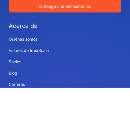
Obtenga una demostración
Acerca de
Quiénes somos
Valores de IdeaScale
Socios
Blog
Carreras
Mapa del sitio