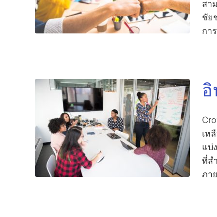
สาม
ชัย
การ
อ
Cro
เหล
แบ่
ที่
ภาย