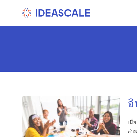
Skip
to
content
อ
เมื
สามา