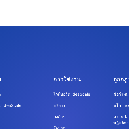
บ
การใช้งาน
ถูกก
า
ไวท์บอร์ด IdeaScale
ข้อกำหน
ง IdeaScale
บริการ
นโยบายค
องค์กร
ความปล
ปฏิบัติ
รัฐบาล