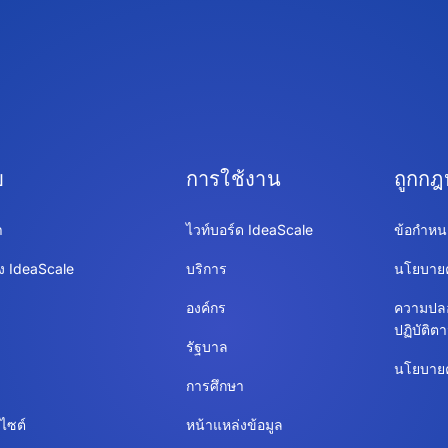
บ
การใช้งาน
ถูกก
า
ไวท์บอร์ด IdeaScale
ข้อกำหน
ง IdeaScale
บริการ
นโยบายค
องค์กร
ความปล
ปฏิบัติ
รัฐบาล
นโยบายคุ
การศึกษา
บไซต์
หน้าแหล่งข้อมูล