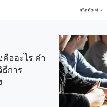
ผลิตภัณฑ์
องคืออะไร คำ
ิธีการ
ง