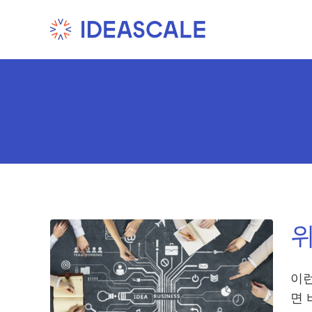
Skip
to
content
위
이런
면 