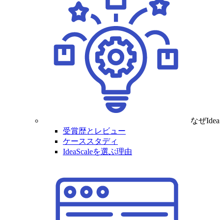
なぜIde
受賞歴とレビュー
ケーススタディ
IdeaScaleを選ぶ理由