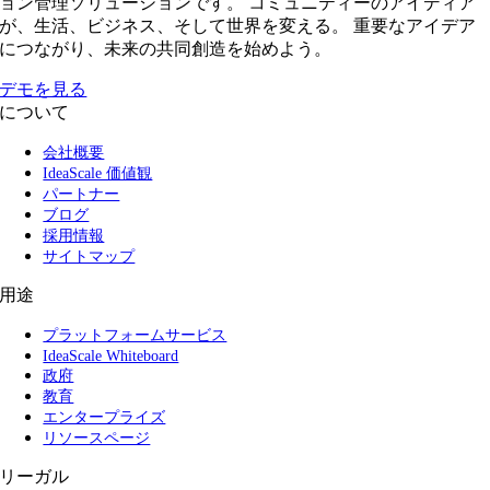
ョン管理ソリューションです。 コミュニティーのアイディア
が、生活、ビジネス、そして世界を変える。 重要なアイデア
につながり、未来の共同創造を始めよう。
デモを見る
について
会社概要
IdeaScale 価値観
パートナー
ブログ
採用情報
サイトマップ
用途
プラットフォームサービス
IdeaScale Whiteboard
政府
教育
エンタープライズ
リソースページ
リーガル