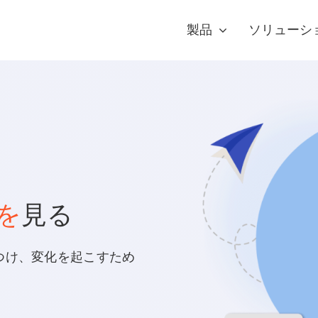
製品
ソリューシ
を
見る
つけ、変化を起こすため