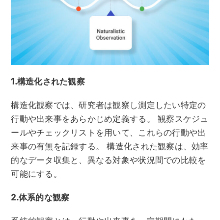
1.構造化された観察
構造化観察では、研究者は観察し測定したい特定の
行動や出来事をあらかじめ定義する。 観察スケジュ
ールやチェックリストを用いて、これらの行動や出
来事の有無を記録する。 構造化された観察は、効率
的なデータ収集と、異なる対象や状況間での比較を
可能にする。
2.体系的な観察