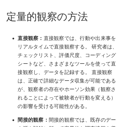
定量的観察の方法
直接観察：
直接観察では、行動や出来事を
リアルタイムで直接観察する。 研究者は、
チェックリスト、評価尺度、コーディング
シートなど、さまざまなツールを使って直
接観察し、データを記録する。 直接観察
は、正確で詳細なデータ収集が可能である
が、観察者の存在やホーソン効果（観察さ
れることによって被験者が行動を変える）
の影響を受ける可能性がある。
間接的観察：
間接的観察では、既存のデー