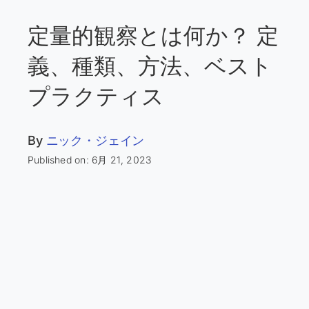
定量的観察とは何か？ 定
義、種類、方法、ベスト
プラクティス
By
ニック・ジェイン
Published on: 6月 21, 2023