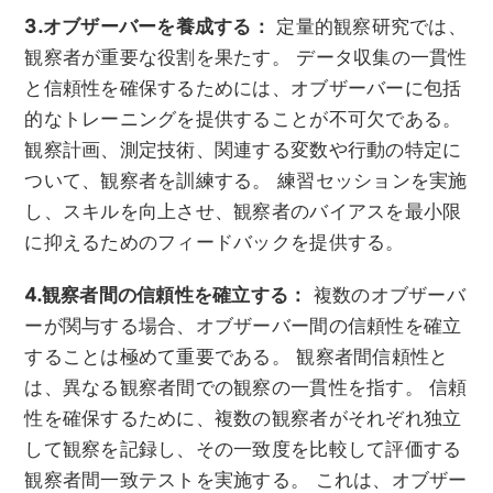
3.オブザーバーを養成する：
定量的観察研究では、
観察者が重要な役割を果たす。 データ収集の一貫性
と信頼性を確保するためには、オブザーバーに包括
的なトレーニングを提供することが不可欠である。
観察計画、測定技術、関連する変数や行動の特定に
ついて、観察者を訓練する。 練習セッションを実施
し、スキルを向上させ、観察者のバイアスを最小限
に抑えるためのフィードバックを提供する。
4.観察者間の信頼性を確立する：
複数のオブザーバ
ーが関与する場合、オブザーバー間の信頼性を確立
することは極めて重要である。 観察者間信頼性と
は、異なる観察者間での観察の一貫性を指す。 信頼
性を確保するために、複数の観察者がそれぞれ独立
して観察を記録し、その一致度を比較して評価する
観察者間一致テストを実施する。 これは、オブザー