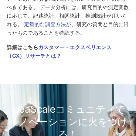
べきである。 データ分析には、研究目的や測定変数
に応じて、記述統計、相関統計、推測統計が用いら
れる。
定量的な調査方法が
、研究の質問と目的に沿
ったものであることを確認する。
詳細はこちら
カスタマー・エクスペリエンス
（CX）リサーチとは？
IdeaScaleコミュニティで
イノベーションに火をつけ
る！