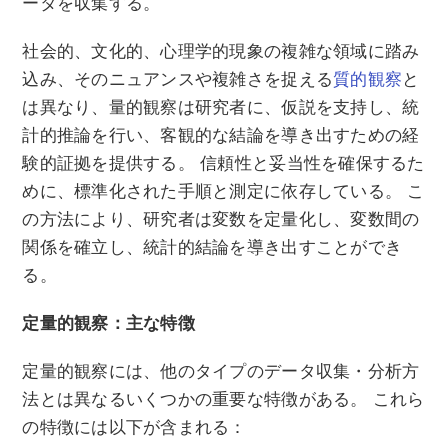
ータを収集する。
社会的、文化的、心理学的現象の複雑な領域に踏み
込み、そのニュアンスや複雑さを捉える
質的観察
と
は異なり、量的観察は研究者に、仮説を支持し、統
計的推論を行い、客観的な結論を導き出すための経
験的証拠を提供する。 信頼性と妥当性を確保するた
めに、標準化された手順と測定に依存している。 こ
の方法により、研究者は変数を定量化し、変数間の
関係を確立し、統計的結論を導き出すことができ
る。
定量的観察：主な特徴
定量的観察には、他のタイプのデータ収集・分析方
法とは異なるいくつかの重要な特徴がある。 これら
の特徴には以下が含まれる：