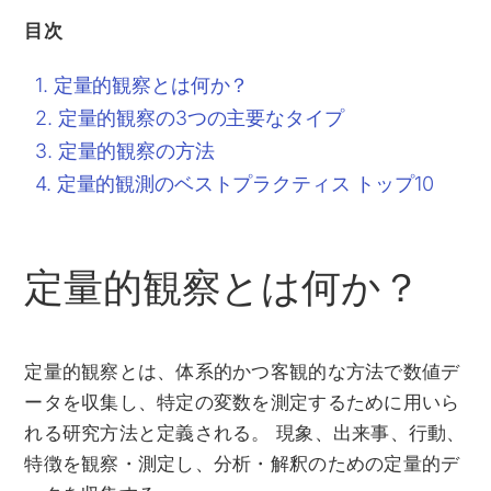
目次
定量的観察とは何か？
定量的観察の3つの主要なタイプ
定量的観察の方法
定量的観測のベストプラクティス トップ10
定量的観察とは何か？
定量的観察とは、体系的かつ客観的な方法で数値デ
ータを収集し、特定の変数を測定するために用いら
れる研究方法と定義される。 現象、出来事、行動、
特徴を観察・測定し、分析・解釈のための定量的デ