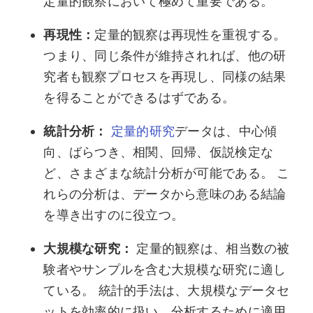
定量的観察において極めて重要である。
再現性：
定量的観察は再現性を重視する。
つまり、同じ条件が維持されれば、他の研
究者も観察プロセスを再現し、同様の結果
を得ることができるはずである。
統計分析：
定量的研究
データは、中心傾
向、ばらつき、相関、回帰、仮説検定な
ど、さまざまな統計分析が可能である。 こ
れらの分析は、データから意味のある結論
を導き出すのに役立つ。
大規模な研究：
定量的観察は、相当数の被
験者やサンプルを含む大規模な研究に適し
ている。 統計的手法は、大規模なデータセ
ットを効率的に扱い、分析するために適用