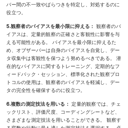
バー間の不一致やばらつきを特定し、対処するのに
役立つ。
5.観察者のバイアスを最小限に抑える：
観察者のバ
イアスは、定量的観察の正確さと客観性に影響を与
える可能性がある。 バイアスを最小限に抑えるた
め、オブザーバーは自身のバイアスを自覚し、デー
タ収集中は客観性を保つよう努めるべきである。 潜
在的なバイアスに関するトレーニング、定期的なフ
ィードバック・セッション、標準化された観察プロ
トコルの使用は、観察者のバイアスを軽減し、デー
タの完全性を確保するのに役立つ。
6.複数の測定技法を用いる：
定量的観察では、チェ
ックリスト、評価尺度、コーディングシートなど、
さまざまな測定技法を用いることができる。 観察す