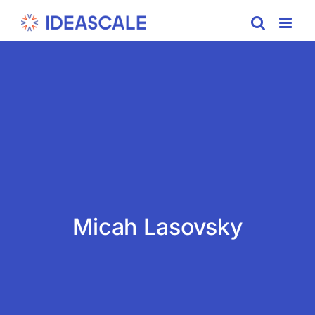
Skip
to
content
Micah Lasovsky